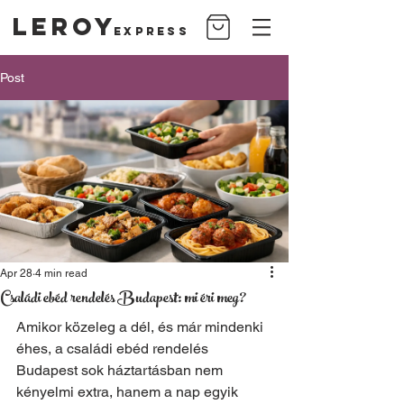
Leroy
Express
Post
Apr 28
4 min read
Családi ebéd rendelés Budapest: mi éri meg?
Amikor közeleg a dél, és már mindenki 
éhes, a családi ebéd rendelés 
Budapest sok háztartásban nem 
kényelmi extra, hanem a nap egyik 