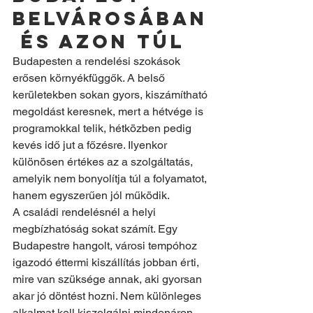
belvárosában
 és azon túl
Budapesten a rendelési szokások 
erősen környékfüggők. A belső 
kerületekben sokan gyors, kiszámítható 
megoldást keresnek, mert a hétvége is 
programokkal telik, hétközben pedig 
kevés idő jut a főzésre. Ilyenkor 
különösen értékes az a szolgáltatás, 
amelyik nem bonyolítja túl a folyamatot, 
hanem egyszerűen jól működik.
A családi rendelésnél a helyi 
megbízhatóság sokat számít. Egy 
Budapestre hangolt, városi tempóhoz 
igazodó éttermi kiszállítás jobban érti, 
mire van szüksége annak, aki gyorsan 
akar jó döntést hozni. Nem különleges 
alkalmat kell kiszolgálni mindenáron, 