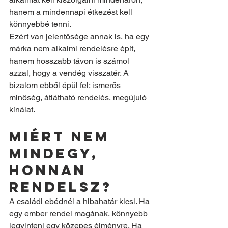
hanem a mindennapi étkezést kell 
könnyebbé tenni.
Ezért van jelentősége annak is, ha egy 
márka nem alkalmi rendelésre épít, 
hanem hosszabb távon is számol 
azzal, hogy a vendég visszatér. A 
bizalom ebből épül fel: ismerős 
minőség, átlátható rendelés, megújuló 
kínálat.
Miért nem 
mindegy, 
honnan 
rendelsz?
A családi ebédnél a hibahatár kicsi. Ha 
egy ember rendel magának, könnyebb 
legyinteni egy közepes élményre. Ha 