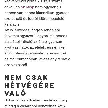
kedvenceket keresik. Ezért számít 
sokat, ha 
az étlap
 nem egyhangú, 
hanem van benne klasszikus, gyorsan 
szerethető és időről időre megújuló 
kínálat is.
Az is lényeges, hogy a rendelési 
folyamat egyszerű legyen. Ha percek 
alatt áttekinthető az étlap, gyorsan 
kiválaszthatók az ételek, és nem kell 
külön utánajárni minden apróságnak, 
az már önmagában levesz egy terhet a 
szervezésből.
Nem csak 
hétvégére 
való
Sokan a családi ebéd rendelést még 
mindig a vasárnapi helyzethez kötik, 