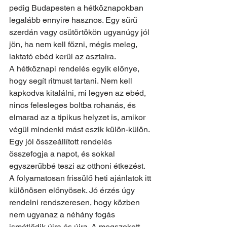
pedig Budapesten a hétköznapokban 
legalább ennyire hasznos. Egy sűrű 
szerdán vagy csütörtökön ugyanúgy jól 
jön, ha nem kell főzni, mégis meleg, 
laktató ebéd kerül az asztalra.
A hétköznapi rendelés egyik előnye, 
hogy segít ritmust tartani. Nem kell 
kapkodva kitalálni, mi legyen az ebéd, 
nincs felesleges boltba rohanás, és 
elmarad az a tipikus helyzet is, amikor 
végül mindenki mást eszik külön-külön. 
Egy jól összeállított rendelés 
összefogja a napot, és sokkal 
egyszerűbbé teszi az otthoni étkezést.
A folyamatosan frissülő heti ajánlatok itt 
különösen előnyösek. Jó érzés úgy 
rendelni rendszeresen, hogy közben 
nem ugyanaz a néhány fogás 
ismétlődik újra és újra. A megszokott 