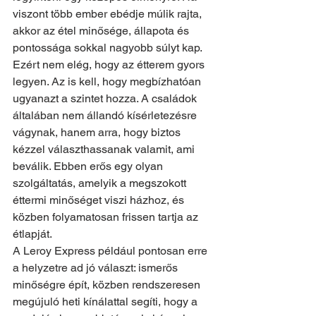
viszont több ember ebédje múlik rajta, 
akkor az étel minősége, állapota és 
pontossága sokkal nagyobb súlyt kap.
Ezért nem elég, hogy az étterem gyors 
legyen. Az is kell, hogy megbízhatóan 
ugyanazt a szintet hozza. A családok 
általában nem állandó kísérletezésre 
vágynak, hanem arra, hogy biztos 
kézzel választhassanak valamit, ami 
beválik. Ebben erős egy olyan 
szolgáltatás, amelyik a megszokott 
éttermi minőséget viszi házhoz, és 
közben folyamatosan frissen tartja az 
étlapját.
A Leroy Express például pontosan erre 
a helyzetre ad jó választ: ismerős 
minőségre épít, közben rendszeresen 
megújuló heti kínálattal segíti, hogy a 