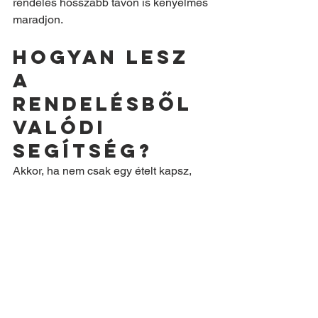
rendelés hosszabb távon is kényelmes 
maradjon.
Hogyan lesz 
a 
rendelésből 
valódi 
segítség?
Akkor, ha nem csak egy ételt kapsz, 
hanem megoldást egy visszatérő 
helyzetre. A családi ebéd rendelés 
Budapest területén akkor működik 
igazán jól, ha leveszi a döntési terhet, 
időt spórol, és közben nem kell 
lemondani a rendes ebéd élményéről.
Ez különösen fontos azoknak, akik 
sokat dolgoznak, kisgyerekkel 