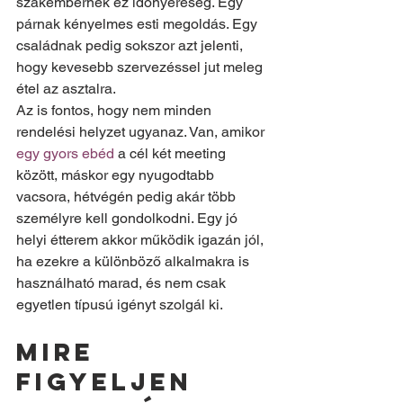
szakembernek ez időnyereség. Egy 
párnak kényelmes esti megoldás. Egy 
családnak pedig sokszor azt jelenti, 
hogy kevesebb szervezéssel jut meleg 
étel az asztalra.
Az is fontos, hogy nem minden 
rendelési helyzet ugyanaz. Van, amikor 
egy gyors ebéd
 a cél két meeting 
között, máskor egy nyugodtabb 
vacsora, hétvégén pedig akár több 
személyre kell gondolkodni. Egy jó 
helyi étterem akkor működik igazán jól, 
ha ezekre a különböző alkalmakra is 
használható marad, és nem csak 
egyetlen típusú igényt szolgál ki.
Mire 
figyeljen 