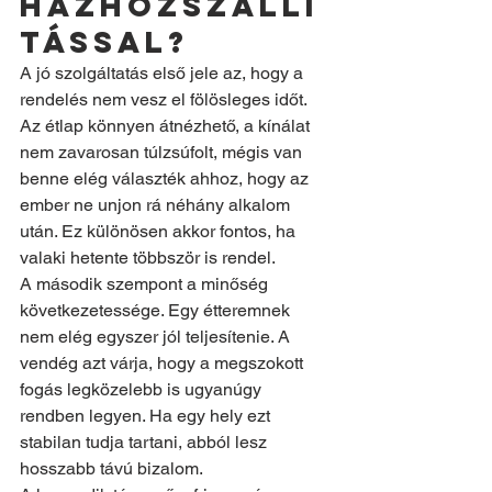
házhozszállí
tással?
A jó szolgáltatás első jele az, hogy a 
rendelés nem vesz el fölösleges időt. 
Az étlap könnyen átnézhető, a kínálat 
nem zavarosan túlzsúfolt, mégis van 
benne elég választék ahhoz, hogy az 
ember ne unjon rá néhány alkalom 
után. Ez különösen akkor fontos, ha 
valaki hetente többször is rendel.
A második szempont a minőség 
következetessége. Egy étteremnek 
nem elég egyszer jól teljesítenie. A 
vendég azt várja, hogy a megszokott 
fogás legközelebb is ugyanúgy 
rendben legyen. Ha egy hely ezt 
stabilan tudja tartani, abból lesz 
hosszabb távú bizalom.