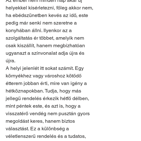
Az ember nem minden nap akar új 
helyekkel kísérletezni, főleg akkor nem, 
ha ebédszünetben kevés az idő, este 
pedig már senki nem szeretne a 
konyhában állni. Ilyenkor az a 
szolgáltatás ér többet, amelyik nem 
csak kiszállít, hanem megbízhatóan 
ugyanazt a színvonalat adja újra és 
újra.
A helyi jelenlét itt sokat számít. Egy 
környékhez vagy városhoz kötődő 
étterem jobban érti, mire van igény a 
hétköznapokban. Tudja, hogy más 
jellegű rendelés érkezik hétfő délben, 
mint péntek este, és azt is, hogy a 
visszatérő vendég nem pusztán gyors 
megoldást keres, hanem biztos 
választást. Ez a különbség a 
véletlenszerű rendelés és a tudatos, 