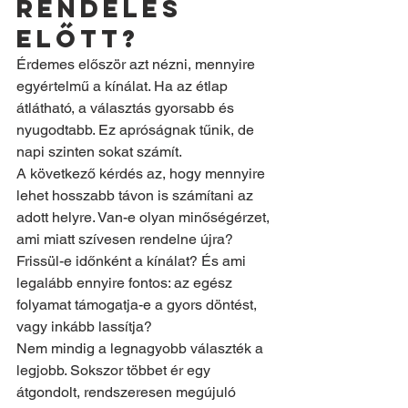
rendelés 
előtt?
Érdemes először azt nézni, mennyire 
egyértelmű a kínálat. Ha az étlap 
átlátható, a választás gyorsabb és 
nyugodtabb. Ez apróságnak tűnik, de 
napi szinten sokat számít.
A következő kérdés az, hogy mennyire 
lehet hosszabb távon is számítani az 
adott helyre. Van-e olyan minőségérzet, 
ami miatt szívesen rendelne újra? 
Frissül-e időnként a kínálat? És ami 
legalább ennyire fontos: az egész 
folyamat támogatja-e a gyors döntést, 
vagy inkább lassítja?
Nem mindig a legnagyobb választék a 
legjobb. Sokszor többet ér egy 
átgondolt, rendszeresen megújuló 