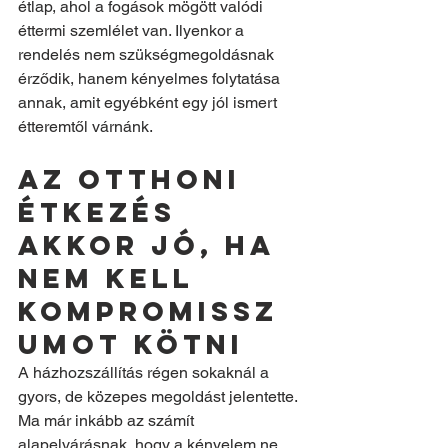
étlap, ahol a fogások mögött valódi 
éttermi szemlélet van. Ilyenkor a 
rendelés nem szükségmegoldásnak 
érződik, hanem kényelmes folytatása 
annak, amit egyébként egy jól ismert 
étteremtől várnánk.
Az otthoni 
étkezés 
akkor jó, ha 
nem kell 
kompromissz
umot kötni
A házhozszállítás régen sokaknál a 
gyors, de közepes megoldást jelentette. 
Ma már inkább az számít 
alapelvárásnak, hogy a kényelem ne 