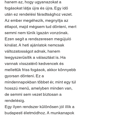
hanem az, hogy ugyanazokat a 
fogásokat látja újra és újra. Egy idő 
után ez rendelési fáradtsághoz vezet. 
Az ember megéhezik, megnyitja az 
étlapot, majd mégsem tud dönteni, mert 
semmi nem tűnik igazán vonzónak.
Ezen segít a rendszeresen megújuló 
kínálat. A heti ajánlatok nemcsak 
változatosságot adnak, hanem 
leegyszerűsítik a választást is. Ha 
vannak visszatérő kedvencek és 
mellettük friss fogások, akkor könnyebb 
gyorsan dönteni. Ez a 
mindennapokban többet ér, mint egy túl 
hosszú menü, amelyben minden van, 
de semmi sem vezet biztosan a 
rendelésig.
Egy ilyen rendszer különösen jól illik a 
budapesti életmódhoz. A munkanapok 