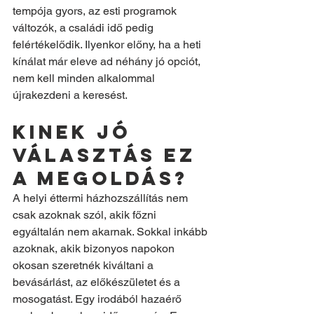
tempója gyors, az esti programok 
változók, a családi idő pedig 
felértékelődik. Ilyenkor előny, ha a heti 
kínálat már eleve ad néhány jó opciót, 
nem kell minden alkalommal 
újrakezdeni a keresést.
Kinek jó 
választás ez 
a megoldás?
A helyi éttermi házhozszállítás nem 
csak azoknak szól, akik főzni 
egyáltalán nem akarnak. Sokkal inkább 
azoknak, akik bizonyos napokon 
okosan szeretnék kiváltani a 
bevásárlást, az előkészületet és a 
mosogatást. Egy irodából hazaérő 