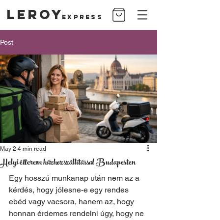
Leroy
Express
Post
May 2
4 min read
Helyi étterem házhozszállítással Budapesten
Egy hosszú munkanap után nem az a 
kérdés, hogy jólesne-e egy rendes 
ebéd vagy vacsora, hanem az, hogy 
honnan érdemes rendelni úgy, hogy ne 