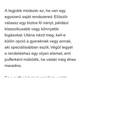
A legjobb módszer az, ha van egy 
egyszerű saját rendszered. Először 
válassz egy biztos fő irányt, például 
klasszikusabb vagy könnyebb 
fogásokat. Utána nézd meg, kell-e 
külön opció a gyereknek vagy annak, 
aki speciálisabban eszik. Végül tegyél 
a rendeléshez egy olyan elemet, ami 
pufferként működik, ha valaki még éhes 
maradna.
Ez a puffer lehet plusz köret, saláta 
vagy megosztható kiegészítő. Nem 
hangzik nagy dolognak, mégis ezen 
múlik sokszor, hogy teljesnek érződik-e 
a vacsora. A családi rendelésben az 
apró döntések számítanak igazán.