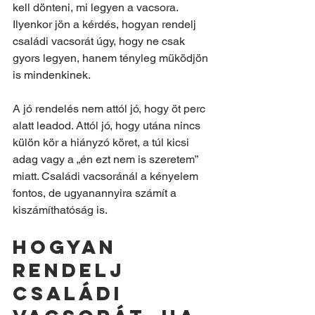
kell dönteni, mi legyen a vacsora. 
Ilyenkor jön a kérdés, hogyan rendelj 
családi vacsorát úgy, hogy ne csak 
gyors legyen, hanem tényleg működjön 
is mindenkinek.
A jó rendelés nem attól jó, hogy öt perc 
alatt leadod. Attól jó, hogy utána nincs 
külön kör a hiányzó köret, a túl kicsi 
adag vagy a „én ezt nem is szeretem” 
miatt. Családi vacsoránál a kényelem 
fontos, de ugyanannyira számít a 
kiszámíthatóság is.
Hogyan 
rendelj 
családi 