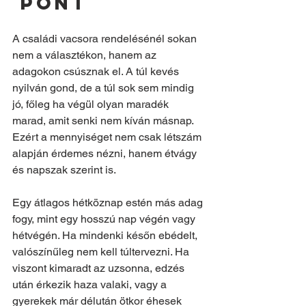
 pont
A családi vacsora rendelésénél sokan 
nem a választékon, hanem az 
adagokon csúsznak el. A túl kevés 
nyilván gond, de a túl sok sem mindig 
jó, főleg ha végül olyan maradék 
marad, amit senki nem kíván másnap. 
Ezért a mennyiséget nem csak létszám 
alapján érdemes nézni, hanem étvágy 
és napszak szerint is.
Egy átlagos hétköznap estén más adag 
fogy, mint egy hosszú nap végén vagy 
hétvégén. Ha mindenki későn ebédelt, 
valószínűleg nem kell túltervezni. Ha 
viszont kimaradt az uzsonna, edzés 
után érkezik haza valaki, vagy a 
gyerekek már délután ötkor éhesek 