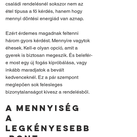
családi rendelésnél sokszor nem az 
étel típusa a fő kérdés, hanem hogy 
mennyi döntési energiád van aznap.
Ezért érdemes magadnak feltenni 
három gyors kérdést. Mennyire vagytok 
éhesek. Kell-e olyan opció, amit a 
gyerek is biztosan megeszik. És belefér-
e most egy új fogás kipróbálása, vagy 
inkább maradjatok a bevált 
kedvenceknél. Ez a pár szempont 
meglepően sok felesleges 
bizonytalanságot kivesz a rendelésből.
A mennyiség 
a 
legkényesebb