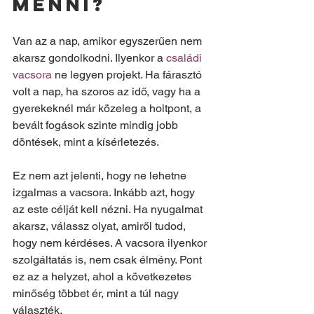
menni?
Van az a nap, amikor egyszerűen nem 
akarsz gondolkodni. Ilyenkor a 
családi 
vacsora
 ne legyen projekt. Ha fárasztó 
volt a nap, ha szoros az idő, vagy ha a 
gyerekeknél már közeleg a holtpont, a 
bevált fogások szinte mindig jobb 
döntések, mint a kísérletezés.
Ez nem azt jelenti, hogy ne lehetne 
izgalmas a vacsora. Inkább azt, hogy 
az este célját kell nézni. Ha nyugalmat 
akarsz, válassz olyat, amiről tudod, 
hogy nem kérdéses. A vacsora ilyenkor 
szolgáltatás is, nem csak élmény. Pont 
ez az a helyzet, ahol a következetes 
minőség többet ér, mint a túl nagy 
választék.