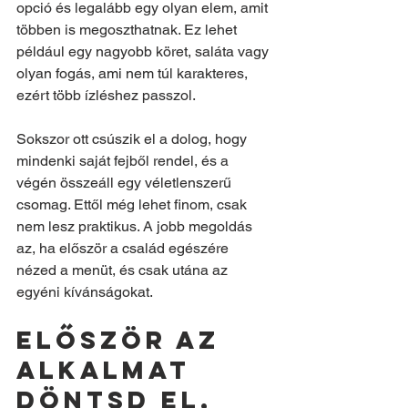
opció és legalább egy olyan elem, amit 
többen is megoszthatnak. Ez lehet 
például egy nagyobb köret, saláta vagy 
olyan fogás, ami nem túl karakteres, 
ezért több ízléshez passzol.
Sokszor ott csúszik el a dolog, hogy 
mindenki saját fejből rendel, és a 
végén összeáll egy véletlenszerű 
csomag. Ettől még lehet finom, csak 
nem lesz praktikus. A jobb megoldás 
az, ha először a család egészére 
nézed a menüt, és csak utána az 
egyéni kívánságokat.
Először az 
alkalmat 
döntsd el, 