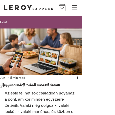
Leroy
Express
Post
Jun 14
5 min read
Hogyan rendelj családi vacsorát okosan
Az este fél hét sok családban ugyanaz 
a pont, amikor minden egyszerre 
történik. Valaki még dolgozik, valaki 
leckét ír, valaki már éhes, és közben el 