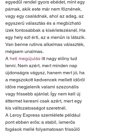
egyedül rendel gyors ebédet, mint egy 
párnak, akik este már nem főznének, 
vagy egy családnak, ahol az adag, az 
egyszerű választás és a megbízható 
ízek fontosabbak a kísérletezésnél. Ha 
egy hely ezt érti, az a menün is látszik. 
Van benne rutinra alkalmas választék, 
mégsem unalmas.
A 
heti megújulás
 itt nagy előny tud 
lenni. Nem azért, mert minden nap 
újdonságra vágysz, hanem mert jó, ha 
a megszokott kedvencek mellett időről 
időre megjelenik valami szezonális 
vagy frissebb ajánlat. Így nem kell új 
éttermet keresni csak azért, mert egy 
kis változatosságot szeretnél.
A Leroy Express szemlélete például 
pont ebben erős: a stabil, ismerős 
fogások mellé folyamatosan frissülő 