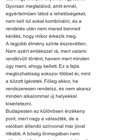
Gyorsan megtalálod, amit ennél, 
egyértelműen látod a lehetőségeket, 
nem kell túl sokat kombinálni, és a 
rendelés után nem marad benned 
kérdés, hogy mikor érkezik meg.
A legjobb élmény szinte észrevétlen. 
Nem azért emlékszel rá, mert valami 
rendkívüli történt, hanem mert minden 
úgy ment, ahogy kellett. Ez a fajta 
megbízhatóság sokszor többet ér, mint 
a túlzott ígéretek. Főleg akkor, ha 
rendszeresen rendelsz, és nem akarsz 
minden alkalommal új helyekkel 
kísérletezni.
Budapesten ez különösen érzékeny 
pont, mert nagy a választék, de a 
valóban állandó színvonal már jóval 
ritkább. A bőség önmagában nem 