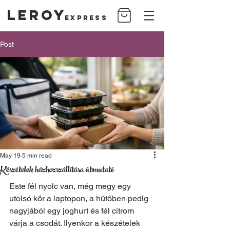
Leroy
Express
Post
May 19
5 min read
Készételek házhozszállítása útmutató
Este fél nyolc van, még megy egy 
utolsó kör a laptopon, a hűtőben pedig 
nagyjából egy joghurt és fél citrom 
várja a csodát. Ilyenkor a készételek 