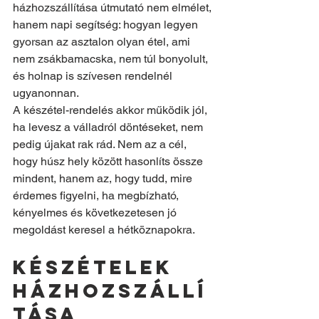
házhozszállítása útmutató nem elmélet, 
hanem napi segítség: hogyan legyen 
gyorsan az asztalon olyan étel, ami 
nem zsákbamacska, nem túl bonyolult, 
és holnap is szívesen rendelnél 
ugyanonnan.
A készétel-rendelés akkor működik jól, 
ha levesz a válladról döntéseket, nem 
pedig újakat rak rád. Nem az a cél, 
hogy húsz hely között hasonlíts össze 
mindent, hanem az, hogy tudd, mire 
érdemes figyelni, ha megbízható, 
kényelmes és következetesen jó 
megoldást keresel a hétköznapokra.
Készételek 
házhozszállí
tása 