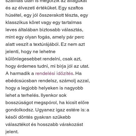
szállítás után is megőrzik az állagukat 
és az élvezeti értéküket. Egy szaftos 
húsétel, egy jól összerakott tészta, egy 
klasszikus köret vagy egy tartalmas 
leves általában biztosabb választás, 
mint egy olyan fogás, amely pár perc 
alatt veszít a textúrájából. Ez nem azt 
jelenti, hogy ne lehetne 
különlegesebbet rendelni, csak azt, 
hogy érdemes tudni, mi bírja jól az utat.
A harmadik a 
rendelési időzítés
. Ha 
ebédcsúcsban rendelsz, számolj azzal, 
hogy a legjobb helyeken is nagyobb 
lehet a terhelés. Ilyenkor sok 
bosszúságot megspórol, ha kicsit előre 
gondolkodsz. Ugyanez igaz estére is: a 
késői döntés gyakran szűkebb 
választékot és hosszabb várakozást 
jelent.