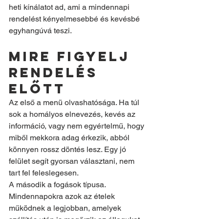
heti kínálatot ad, ami a mindennapi 
rendelést kényelmesebbé és kevésbé 
egyhangúvá teszi.
Mire figyelj 
rendelés 
előtt
Az első a menü olvashatósága. Ha túl 
sok a homályos elnevezés, kevés az 
információ, vagy nem egyértelmű, hogy 
miből mekkora adag érkezik, abból 
könnyen rossz döntés lesz. Egy jó 
felület segít gyorsan választani, nem 
tart fel feleslegesen.
A második a fogások típusa. 
Mindennapokra azok az ételek 
működnek a legjobban, amelyek 