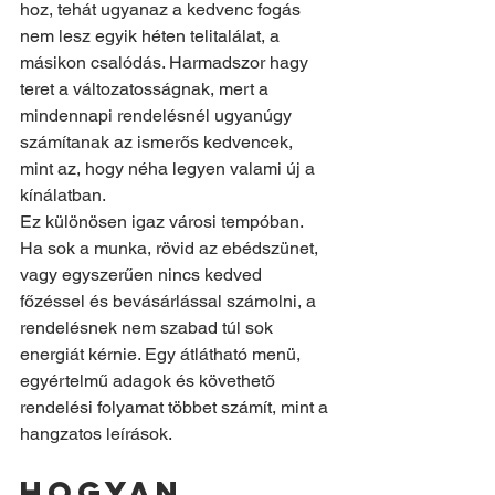
hoz, tehát ugyanaz a kedvenc fogás 
nem lesz egyik héten telitalálat, a 
másikon csalódás. Harmadszor hagy 
teret a változatosságnak, mert a 
mindennapi rendelésnél ugyanúgy 
számítanak az ismerős kedvencek, 
mint az, hogy néha legyen valami új a 
kínálatban.
Ez különösen igaz városi tempóban. 
Ha sok a munka, rövid az ebédszünet, 
vagy egyszerűen nincs kedved 
főzéssel és bevásárlással számolni, a 
rendelésnek nem szabad túl sok 
energiát kérnie. Egy átlátható menü, 
egyértelmű adagok és követhető 
rendelési folyamat többet számít, mint a 
hangzatos leírások.
Hogyan 