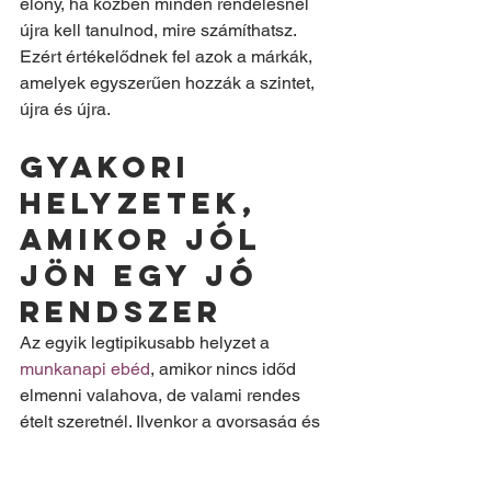
előny, ha közben minden rendelésnél 
újra kell tanulnod, mire számíthatsz. 
Ezért értékelődnek fel azok a márkák, 
amelyek egyszerűen hozzák a szintet, 
újra és újra.
Gyakori 
helyzetek, 
amikor jól 
jön egy jó 
rendszer
Az egyik legtipikusabb helyzet a 
munkanapi ebéd
, amikor nincs időd 
elmenni valahova, de valami rendes 
ételt szeretnél. Ilyenkor a gyorsaság és 
a biztos minőség a döntő. A másik az 
esti rendelés, amikor már nincs energia 